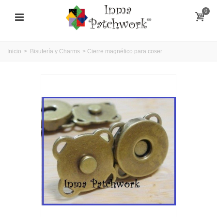
0
Inicio
>
Bisutería y Charms
>
Cierre magnético para coser