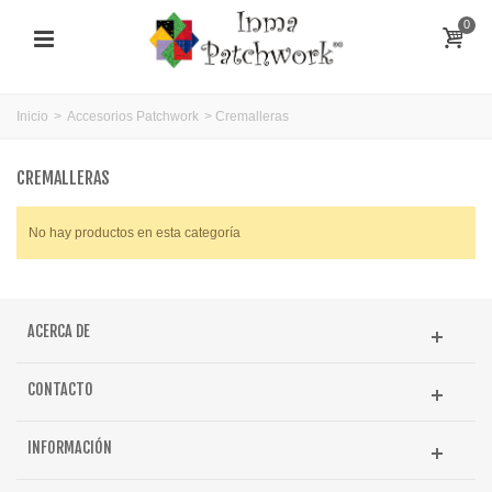
0
Inicio
>
Accesorios Patchwork
>
Cremalleras
CREMALLERAS
No hay productos en esta categoría
ACERCA DE
CONTACTO
INFORMACIÓN