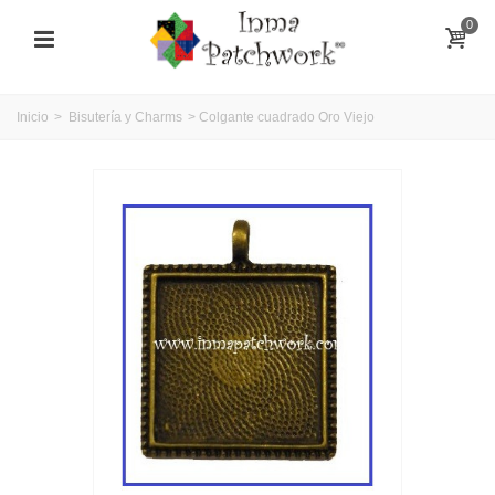
0
Inicio
>
Bisutería y Charms
>
Colgante cuadrado Oro Viejo