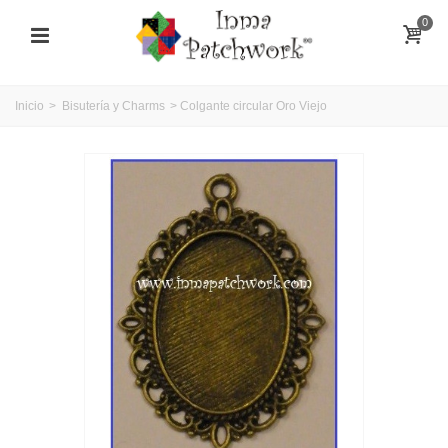
0
Inicio
>
Bisutería y Charms
>
Colgante circular Oro Viejo