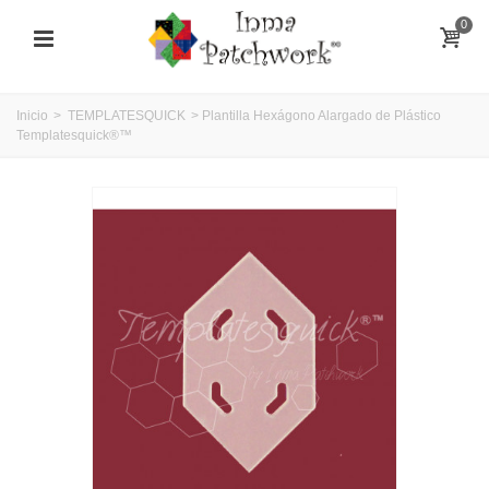
0
Inicio
>
TEMPLATESQUICK
>
Plantilla Hexágono Alargado de Plástico
Templatesquick®™