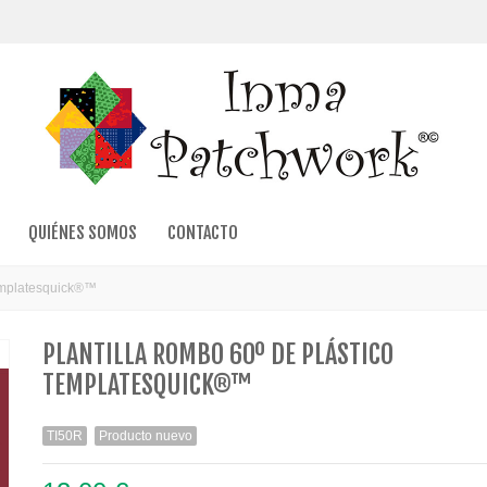
QUIÉNES SOMOS
CONTACTO
Templatesquick®™
PLANTILLA ROMBO 60º DE PLÁSTICO
TEMPLATESQUICK®™
TI50R
Producto nuevo