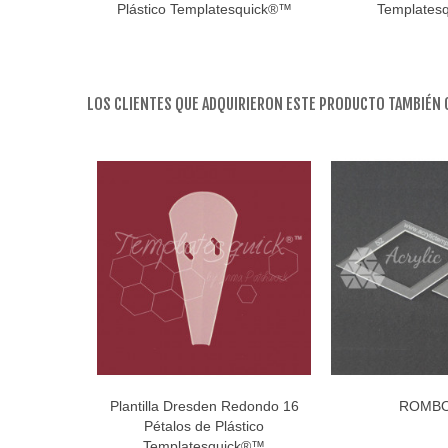
Plástico Templatesquick®™
Templates
LOS CLIENTES QUE ADQUIRIERON ESTE PRODUCTO TAMBIÉN
Plantilla Dresden Redondo 16
ROMBO
Añadir al carro
Añadir
Pétalos de Plástico
Templatesquick®™