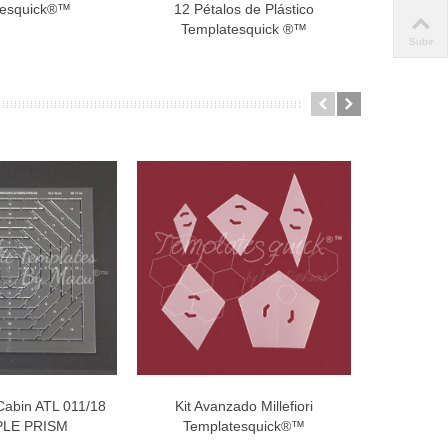
tesquick®™
12 Pétalos de Plástico
Redond
Templatesquick ®™
Plástico
Subir
 Cabin ATL 011/18
Kit Avanzado Millefiori
Planti
dir al carro
Añadir al carro
PLE PRISM
Templatesquick®™
Plástico