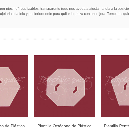
per piecing” reutilizables, transparente (que nos ayuda a ajustar la tela a la pos
 a sujetarla a la tela y posteriormente para quitar la pieza con una tijera. Templa
no de Plástico
Plantilla Octógono de Plástico
Plantilla Pen
 al carro
Añadir al carro
Aña