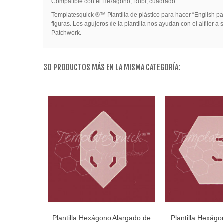
Compatible con el Hexágono, Rubí, cuadrado.
Templatesquick ®™ Plantilla de plástico para hacer “English pa
figuras. Los agujeros de la plantilla nos ayudan con el alfiler
Patchwork.
30 PRODUCTOS MÁS EN LA MISMA CATEGORÍA:
Plantilla Hexágono Alargado de
Plantilla Hexágo
Añadir al carro
Añadir