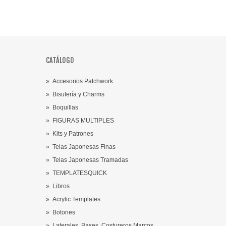
CATÁLOGO
»
Accesorios Patchwork
»
Bisutería y Charms
»
Boquillas
»
FIGURAS MULTIPLES
»
Kits y Patrones
»
Telas Japonesas Finas
»
Telas Japonesas Tramadas
»
TEMPLATESQUICK
»
Libros
»
Acrylic Templates
»
Botones
»
Laterales ,Bases, Costureros,Marcos.