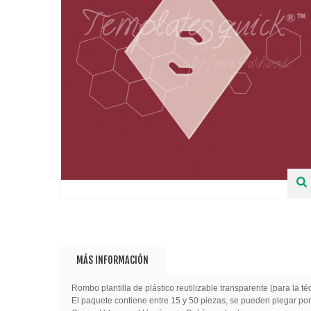
MÁS INFORMACIÓN
Rombo plantilla de plástico reutilizable transparente (para la t
El paquete contiene entre 15 y 50 piezas, se pueden plegar por 