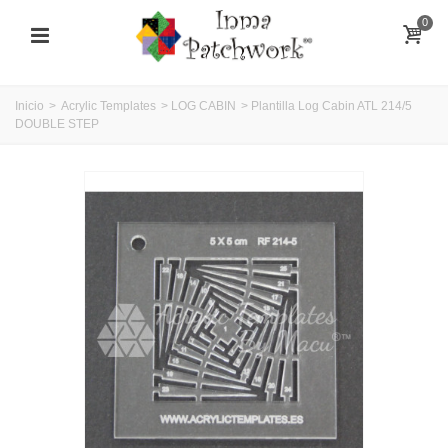
0
Inicio
>
Acrylic Templates
>
LOG CABIN
>
Plantilla Log Cabin ATL 214/5
DOUBLE STEP