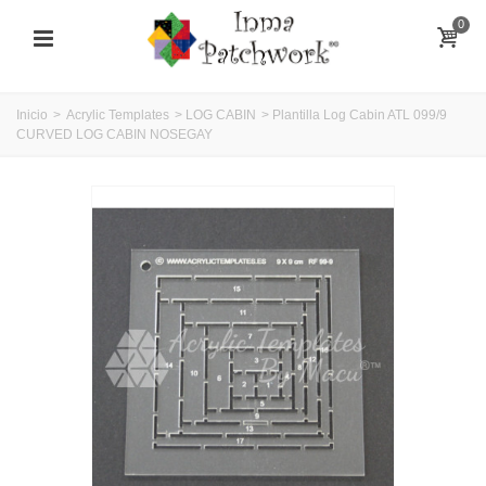
0
Inicio
>
Acrylic Templates
>
LOG CABIN
>
Plantilla Log Cabin ATL 099/9
CURVED LOG CABIN NOSEGAY