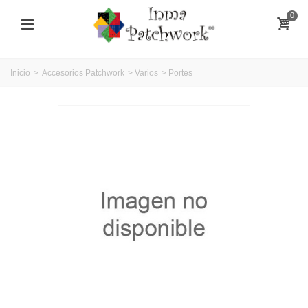
0
Inicio
>
Accesorios Patchwork
>
Varios
>
Portes