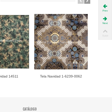
Prev
Next
Subir
vidad 14511
Tela Navidad 1-6239-0062
Tela Na
dir al carro
Añadir al carro
CATÁLOGO