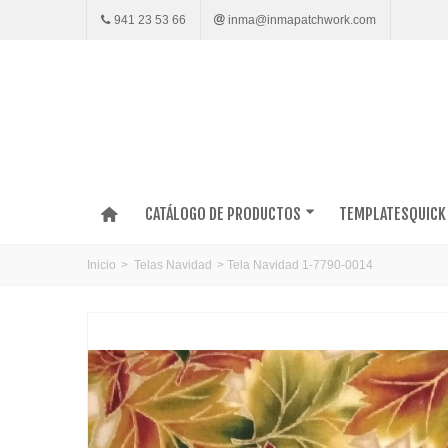
941 23 53 66
inma@inmapatchwork.com
CATÁLOGO DE PRODUCTOS
TEMPLATESQUICK
Inicio
>
Telas Navidad
>
Tela Navidad 1-7790-0014