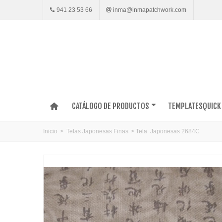
941 23 53 66
inma@inmapatchwork.com
CATÁLOGO DE PRODUCTOS
TEMPLATESQUICK
Inicio
>
Telas Japonesas Finas
>
Tela Japonesas 2684C