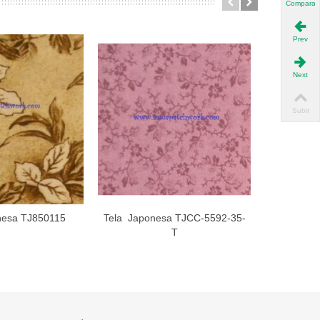
Compara
Prev
Next
Subir
nesa TJ850115
Tela Japonesa TJCC-5592-35-
Tela Ja
dir al carro
Añadir al carro
T